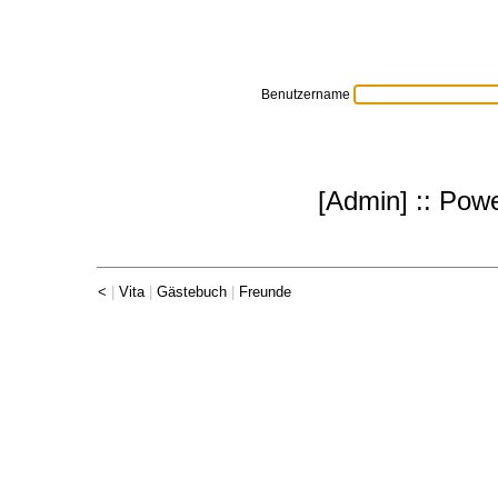
MyGallery Admin CP
Benutzername
[
Admin
] :: Po
<
|
Vita
|
Gästebuch
|
Freunde