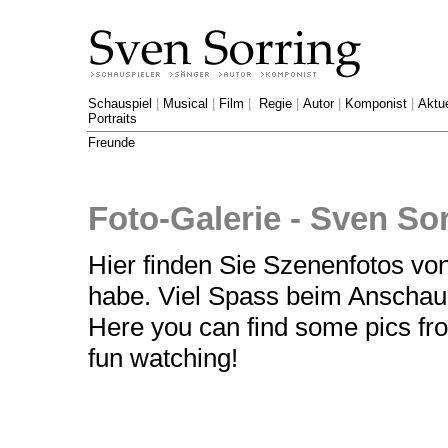
Schauspiel
|
Musical
|
Film
|
Regie
|
Autor
|
Komponist
|
Aktue
Portraits
Freunde
Foto-Galerie - Sven So
Hier finden Sie Szenenfotos von
habe. Viel Spass beim Anschau
Here you can find some pics fro
fun watching!