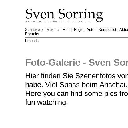
Schauspiel
|
Musical
|
Film
|
Regie
|
Autor
|
Komponist
|
Aktue
Portraits
Freunde
Foto-Galerie - Sven So
Hier finden Sie Szenenfotos von
habe. Viel Spass beim Anschau
Here you can find some pics fro
fun watching!