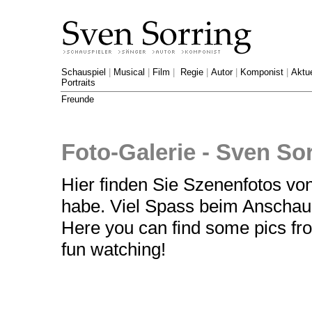
Schauspiel
|
Musical
|
Film
|
Regie
|
Autor
|
Komponist
|
Aktue
Portraits
Freunde
Foto-Galerie - Sven So
Hier finden Sie Szenenfotos von
habe. Viel Spass beim Anschau
Here you can find some pics fro
fun watching!