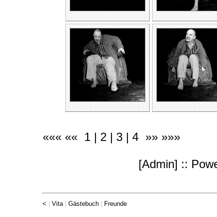
««« «« 1 |
2
|
3
|
4
»»
»»»
[
Admin
] :: Po
<
|
Vita
|
Gästebuch
|
Freunde