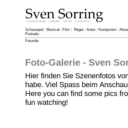
Schauspiel
|
Musical
|
Film
|
Regie
|
Autor
|
Komponist
|
Aktue
Portraits
Freunde
Foto-Galerie - Sven So
Hier finden Sie Szenenfotos von
habe. Viel Spass beim Anschau
Here you can find some pics fro
fun watching!