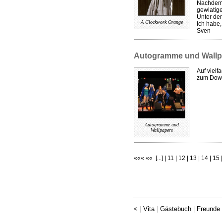
Nachdem 
gewlatig
Unter der
A Clockwork Orange
Ich habe
Sven
Autogramme und Wallp
Auf vielf
zum Down
Autogramme und
Wallpapers
«««
««
[
...
] |
11
|
12
|
13
|
14
|
15
<
|
Vita
|
Gästebuch
|
Freunde