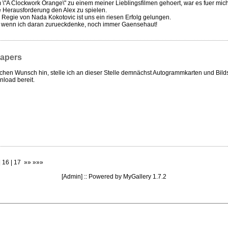
\"A Clockwork Orange\" zu einem meiner Lieblingsfilmen gehoert, war es fuer mic
e Herausforderung den Alex zu spielen.
 Regie von Nada Kokotovic ist uns ein riesen Erfolg gelungen.
, wenn ich daran zurueckdenke, noch immer Gaensehaut!
apers
achen Wunsch hin, stelle ich an dieser Stelle demnächst Autogrammkarten und Bil
load bereit.
|
16
| 17 »» »»»
[
Admin
] :: Powered by
MyGallery 1.7.2