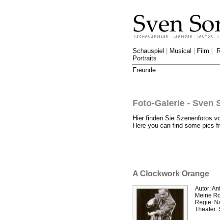
Schauspiel
|
Musical
|
Film
|
R
Portraits
Freunde
Foto-Galerie - Sven 
Hier finden Sie Szenenfotos v
Here you can find some pics fr
A Clockwork Orange
Autor: A
Meine Rol
Regie: N
Theater: