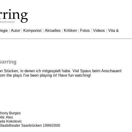
egie
|
Autor
|
Komponist
|
Aktuelles
|
Kritiken
|
Fotos
|
Videos
|
Vita &
Sorring
on Stücken, in denen ich mitgespielt habe. Viel Spass beim Anschauen!
om the plays I've been playing in! Have fun watching!
nthony Burges
le: Alex
ada Kokotovic
 Staatstheater Saarbrücken 1999/2000