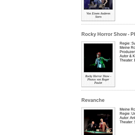
Von Einem Anderen
Stern
Rocky Horror Show - P
Regie: S
Meine Rol
Produzen
Autor & K
Theater:
Rocky Horror Show -
Photos von Roger
Paulet
Revanche
Meine Rol
Regie: U
Autor: An
Theater: 