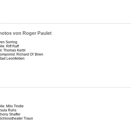
hotos von Roger Paulet
ven Sorring
le: Riff Raff
t: Thomas Kerbl
omponist: Richard O\' Brien
 Bad Leonfelden
le: Milo Tindle
rsula Ruhs
thony Shaffer
Schlosstheater Traun