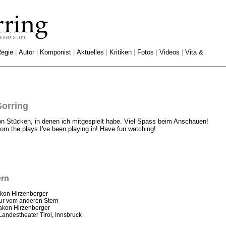
egie
|
Autor
|
Komponist
|
Aktuelles
|
Kritiken
|
Fotos
|
Videos
|
Vita &
Sorring
on Stücken, in denen ich mitgespielt habe. Viel Spass beim Anschauen!
om the plays I've been playing in! Have fun watching!
ern
akon Hirzenberger
tur vom anderen Stern
akon Hirzenberger
Landestheater Tirol, Innsbruck