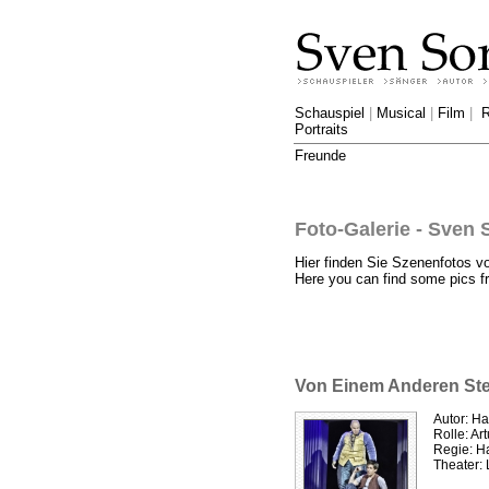
Schauspiel
|
Musical
|
Film
|
R
Portraits
Freunde
Foto-Galerie - Sven 
Hier finden Sie Szenenfotos v
Here you can find some pics fr
Von Einem Anderen St
Autor: H
Rolle: Ar
Regie: H
Theater: 